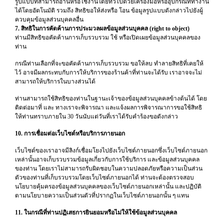
รูปแบบที่สามารถอ่านหรือใช้งานโดยทั่วไปด้วยเครื่องมือหรืออุปกรณ์ที่ทำงาน
ได้โดยอัตโนมัติ รวมถึง สิทธิขอให้ส่งหรือ โอน ข้อมูลรูปแบบดังกล่าวไปยังผู้
ควบคุมข้อมูลส่วนบุคคลอื่น
7. สิทธิในการคัดค้านการประมวลผลข้อมูลส่วนบุคคล (right to object)
ท่านมีสิทธิขอคัดค้านการเก็บรวบรวม ใช้ หรือเปิดเผยข้อมูลส่วนบุคคลของ
ท่าน
กรณีท่านเลือกที่จะขอคัดค้านการเก็บรวบรวม ขอให้ลบ ทำลายสิทธิที่เคยให้
ไว้ อาจมีผลกระทบกับการให้บริการของร้านค้าที่ท่านจะได้รับ เราอาจจะไม่
สามารถให้บริการในบางส่วนได้
ท่านสามารถใช้สิทธิของท่านในฐานะเจ้าของข้อมูลส่วนบุคคลข้างต้นได้ โดย
ติดต่อมาที่ และ ทางเราจะพิจารณา และแจ้งผลการพิจารณาการขอใช้สิทธิ
ให้ท่านทราบภายใน 30 วันนับแต่วันที่เราได้รับคำร้องขอดังกล่าว
10. การเชื่อมต่อเว็บไซต์หรือบริการภายนอก
เว็บไซต์ของเราอาจมีลิงก์เชื่อมโยงไปยังเว็บไซต์ภายนอกซึ่งเว็บไซต์ภายนอก
เหล่านั้นอาจเก็บรวบรวมข้อมูลเกี่ยวกับการใช้บริการ และข้อมูลส่วนบุคคล
ของท่าน โดยเราไม่สามารถรับผิดชอบในความปลอดภัยหรือความเป็นส่วน
ตัวของท่านที่เก็บรวบรวมโดยเว็บไซต์ภายนอกได้ ท่านจะต้องตรวจสอบ
นโยบายคุ้มครองข้อมูลส่วนบุคคลของเว็บไซต์ภายนอกเหล่านั้น และปฏิบัติ
ตามนโยบายความเป็นส่วนตัวที่ปรากฏในเว็บไซต์ภายนอกนั้น ๆ แทน
11. ในกรณีที่ท่านปฏิเสธการยินยอมหรือไม่ให้ใช้ข้อมูลส่วนบุคคล