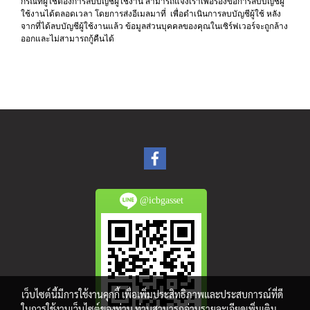
กรณีที่ผู้ใช้ต้องการลบบัญชีผู้ใช้งาน สามารถแจ้งเราเพื่อร้องขอการลบบัญชีผู้
ใช้งานได้ตลอดเวลา โดยการส่งอีเมลมาที่ เพื่อดำเนินการลบบัญชีผู้ใช้ หลัง
จากที่ได้ลบบัญชีผู้ใช้งานแล้ว ข้อมูลส่วนบุคคลของคุณในเซิร์ฟเวอร์จะถูกล้าง
ออกและไม่สามารถกู้คืนได้
@icbgasset
เว็บไซต์นี้มีการใช้งานคุกกี้ เพื่อเพิ่มประสิทธิภาพและประสบการณ์ที่ดี
ในการใช้งานเว็บไซต์ของท่าน ท่านสามารถอ่านรายละเอียดเพิ่มเติม